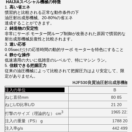
HAIJIAスペシャル機械の特徴
1.
高い省エネ
慣習的と比較される正常な動作条件の下
油圧射出成形機械、20-80%の省エネ
達成することができます。
2.
鋳造物の安定性
非常にサーボ モーター閉ループ制御が改善された原因で慣習的な
射出成形機械反復性と比較されます。
3.
速い応答
0.05secだけの応答時間の動的サーボ モーターを特色にすること
4.
静かな操作
低速適用の大いに低雑音のレベルで、特にマシン ラン。
5.
信頼できる把握圧力
従来の油圧機械によって比較されて把握圧力はより安定して、限
定がありません。
HJF530良質油圧射出成形機械
注入の単位
B
ねじ直径mm
80 85
ねじL/D比率L/D
21 20
1965 2218
3
打撃のサイズ（理論的な） cm
注入の重量（PS） g
1788 2018
注入率g/s
442 499