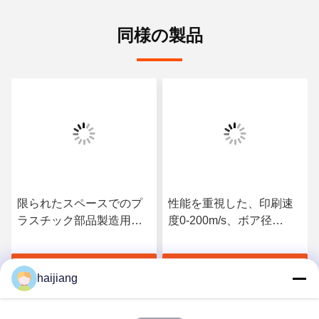
同様の製品
限られたスペースでのプ
性能を重視した、印刷速
ラスチック部品製造用に
度0-200m/s、ボア径
設計されたSIC-Wシリー
20mm、型締めストローク
ズ油圧式小型縦型射出成
1010mmの高速射出成形
す
最高 の 価格 を 入手 す
最高 の 価格 を 入手 す
形機
機
haijiang
る
る