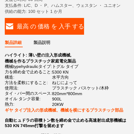
支払条件: L/C、D ・ P、ハムスター、ウェスタン ・ ユニオン
供給の能力: 100 セット 1 か月
最高 の 価格 を 入手 する
製品詳細
製品説明
ハイライト:
薄い壁の注入形成機械
,
機械を作るプラスチック家庭電化製品
機械typehydraulicタイプ:
トグル タイプ
力を締め金で止めること:
5300 KN
構造:
水平方向
方法を柔軟にすること:
ねじによって
使用法:
プラスチック バスケット/木枠
タイ・バー間のスペース:
820mm*800mm
オイル タンク容量:
900L
熱力:
20KW
ギヤ タイプ注入の形成機械、機械を横にするプラスチック部品
自動ヒュドラの容積トン数を締め金で止める高速射出成形機械は
530 KN 745mm打撃を留めます