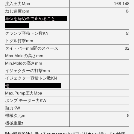
注入圧力Mpa
168 148
ねじ速度rpm
0~13
単位を締め金で止めること
クランプ容積トン数KN
5300K
トグル打撃mm
77
タイ・バーmm間のスペース
820*80
Max.Moldの高さmm
81
Min.Moldの高さmm
33
イジェクターの打撃mm
24
イジェクター容積トン数KN
15
他
Max.Pump圧力Mpa
1
ポンプ モーター力KW
4
熱力KW
31.
機械次元m
8.4*1.92*2
機械重量t
2