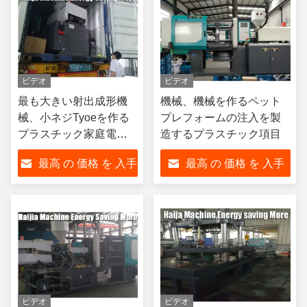
ビデオ
ビデオ
最も大きい射出成形機
機械、機械を作るペット
械、小ネジTyoeを作る
プレフォームの注入を製
プラスチック家庭電化
造するプラスチック項目
製品
最高 の 価格 を 入手
最高 の 価格 を 入手
する
する
ビデオ
ビデオ