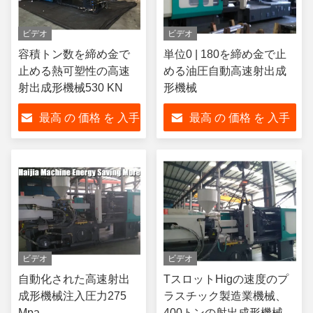
ビデオ
ビデオ
容積トン数を締め金で
単位0 | 180を締め金で止
止める熱可塑性の高速
める油圧自動高速射出成
射出成形機械530 KN
形機械
最高 の 価格 を 入手
最高 の 価格 を 入手
する
する
ビデオ
ビデオ
自動化された高速射出
TスロットHigの速度のプ
成形機械注入圧力275
ラスチック製造業機械、
Mpa
400トンの射出成形機械