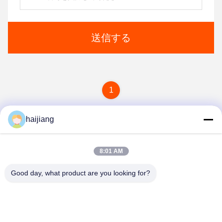
送信する
1
haijiang
8:01 AM
Good day, what product are you looking for?
Ningbo haijiang machinery manufacturing
co.,Ltd
Sales@china-haijiang.com