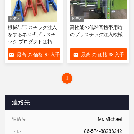
ビデオ
ビデオ
機械/プラスチック注入
高性能の低雑音携帯用縦
をするネジ式プラスチ
のプラスチック注入機械
ック プロダクトは朽ち
ます
最高 の 価格 を 入手
最高 の 価格 を 入手
する
する
1
連絡先
連絡先:
Mr. Michael
テレ:
86-574-88233242