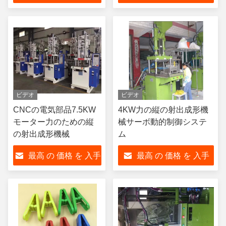
する
する
ビデオ
ビデオ
CNCの電気部品7.5KW
4KW力の縦の射出成形機
モーター力のための縦
械サーボ動的制御システ
の射出成形機械
ム
最高 の 価格 を 入手
最高 の 価格 を 入手
する
する