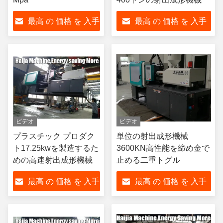
最高 の 価格 を 入手
最高 の 価格 を 入手
する
する
ビデオ
ビデオ
プラスチック プロダク
単位の射出成形機械
ト17.25kwを製造するた
3600KN高性能を締め金で
めの高速射出成形機械
止める二重トグル
最高 の 価格 を 入手
最高 の 価格 を 入手
する
する