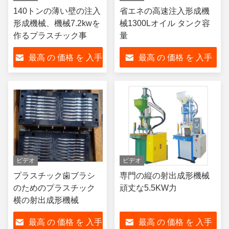
140トンの薄い壁の注入
省エネの高速注入形成機
形成機械、機械7.2kwを
械1300Lオイル タンク容
作るプラスチック事
量
最高 の 価格 を 入手
最高 の 価格 を 入手
する
する
ビデオ
ビデオ
プラスチック歯ブラシ
専門の縦の射出成形機械
のためのプラスチック
頑丈な5.5KW力
横の射出成形機械
最高 の 価格 を 入手
最高 の 価格 を 入手