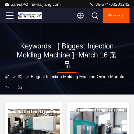
Sales@china-haijiang.com
86-574-88233242
チャット
Keywords [ Biggest Injection
Molding Machine ] Match 16 製
品
家
>
製
>
Biggest Injection Molding Machine Online Manufacturer
へ
品