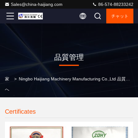
Sales@china-haijiang.com
86-574-88233242
チャット
品質管理
家
>
Ningbo Haijiang Machinery Manufacturing Co.,Ltd 品質管理
へ
Certificates