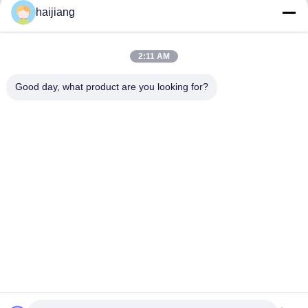
haijiang
2:11 AM
Good day, what product are you looking for?
Ningbo haijiang machinery manufacturing
co.,Ltd
Sales@china-haijiang.com
86-574-88233242
Baozhanの道の隣、Yinzhou地区、ニンポー（はさみの工
業地帯）の陶磁器
中国 良質 省エネの射出成形機械 提供者 著作権 2017-2026
Ningbo haijiang machinery manufacturing co.,Ltd すべての権