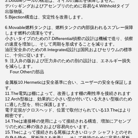
3.Doubleシールの構造は、オイルの漏出を保障しません。
デバッギングおよびアセンブリのために容易な4.Withholdタイプ
出版物版。
5.Bijection構造は、安定性を改善します。
6.Movable燃料タンクは、燃料タンクの内部扱われるスプレー保障
します燃料の清潔をです。
小さいタイプのための7.Differential偵察の設計は機械で造り、偵察
の速度を増加し、そして周期を形成することを減ります。
油圧安全弁のための8.Integrated設計は国民およびセリウムの標準
に、十分に従います。
9. 注入弁の版および圧力弁のための別の設計は、エネルギー損失
を減らします。
Four.Otherの部品
金属板10.Hermeticは安全基準に合い、ユーザーの安全を保証しま
す。
11.The電気は棚によって、改善します棚の剛性率を接続されます
12.Arch型板は、効果的に小さい型が付いている大きい型板のため
に適した型を、特に保護します。
電子定規がクロスヘッド、位置で取付けられている13.Theはより
精密です。
14.Theは連接棒の使用によって接続される構造、増加にアセンブ
リのために棒の強さおよび容易向かいます。
15.Theによって接続される尾板は大きいロック シャフトとのそれ
自身を静め、尾板強さを改善し、そして維持のために容易な尾板