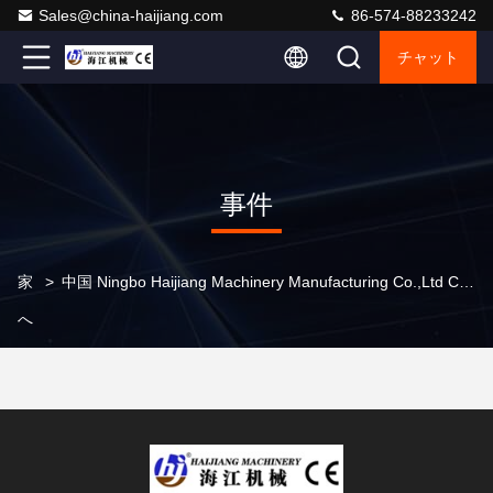
Sales@china-haijiang.com
86-574-88233242
チャット
事件
家
>
中国 Ningbo Haijiang Machinery Manufacturing Co.,Ltd Company Cases
へ