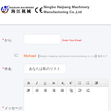
Ningbo Haijiang Machinery
Manufacturing Co.,Ltd
から:
Enter Your Email
に:
Michael
(
)
Ningbo haijiang machinery manufacturing co.,Ltd
最終ログ
イン : 2 時間 25 分前 前
件名:
メッセージ: