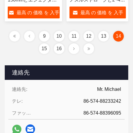
力2〜4トン
ンのノズル力
最高 の 価格 を 入手
最高 の 価格 を 入手
する
する
9
10
11
12
13
14
15
16
連絡先
連絡先:
Mr. Michael
テレ:
86-574-88233242
ファックス:
86-574-88396095