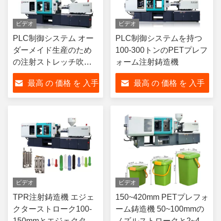
ビデオ
ビデオ
PLC制御システム オー
PLC制御システムを持つ
ダーメイド生産のため
100-300トンのPETプレフ
の注射ストレッチ吹塑
ォーム注射鋳造機
機
最高 の 価格 を 入手
最高 の 価格 を 入手
する
する
ビデオ
ビデオ
TPR注射鋳造機 エジェ
150~420mm PETプレフォ
クターストローク100-
ーム鋳造機 50~100mmの
150mmとエジェクター
ノズルストロークと2~4ト