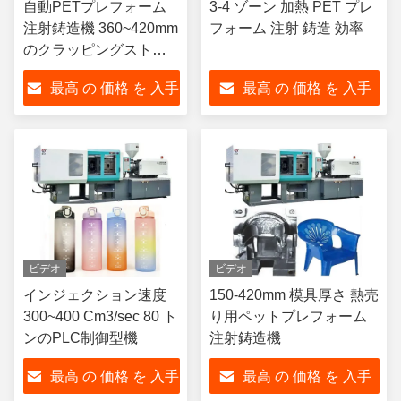
自動PETプレフォーム
3-4 ゾーン 加熱 PET プレ
注射鋳造機 360~420mm
フォーム 注射 鋳造 効率
のクラッピングストロ
ーク
最高 の 価格 を 入手
最高 の 価格 を 入手
する
する
ビデオ
ビデオ
インジェクション速度
150-420mm 模具厚さ 熱売
300~400 Cm3/sec 80 ト
り用ペットプレフォーム
ンのPLC制御型機
注射鋳造機
最高 の 価格 を 入手
最高 の 価格 を 入手