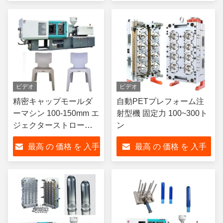
する
する
ビデオ
ビデオ
精密キャップモールダ
自動PETプレフォーム注
ーマシン 100-150mm エ
射型機 固定力 100~300ト
ジェクターストローク
ン
ノジルストローク 50-
最高 の 価格 を 入手
最高 の 価格 を 入手
100mm
する
する