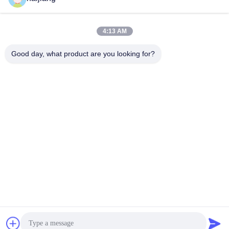
4:13 AM
Good day, what product are you looking for?
Ningbo haijiang machinery manufacturing
co.,Ltd
Sales@china-haijiang.com
86-574-88233242
Baozhanの道の隣、Yinzhou地区、ニンポー（はさみの工
業地帯）の陶磁器
中国 良質 省エネの射出成形機械 提供者 著作権 2017-2025
Ningbo haijiang machinery manufacturing co.,Ltd すべての権
利は保護されています.