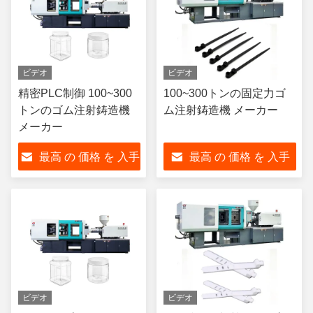
ビデオ
ビデオ
精密PLC制御 100~300
100~300トンの固定力ゴ
トンのゴム注射鋳造機
ム注射鋳造機 メーカー
メーカー
最高 の 価格 を 入手
最高 の 価格 を 入手
する
する
ビデオ
ビデオ