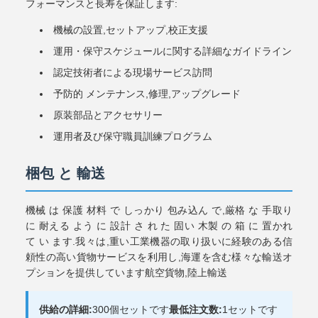
フォーマンスと長寿を保証します:
機械の設置,セットアップ,校正支援
運用・保守スケジュールに関する詳細なガイドライン
認定技術者による現場サービス訪問
予防的 メンテナンス,修理,アップグレード
原装部品とアクセサリー
運用者及び保守職員訓練プログラム
梱包 と 輸送
機械 は 保護 材料 で しっかり 包み込ん で,厳格 な 手取り
に 耐える よう に 設計 さ れ た 固い 木製 の 箱 に 置かれ
て い ます.我々は,重い工業機器の取り扱いに経験のある信
頼性の高い貨物サービスを利用し,海運を含む様々な輸送オ
プションを提供しています航空貨物,陸上輸送
供給の詳細:
300個セットです
最低注文数:
1セットです