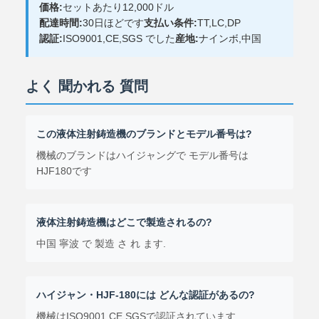
価格:
セットあたり12,000ドル
配達時間:
30日ほどです
支払い条件:
TT,LC,DP
認証:
ISO9001,CE,SGS でした
産地:
ナインボ,中国
よく 聞かれる 質問
この液体注射鋳造機のブランドとモデル番号は?
機械のブランドはハイジャングで モデル番号は
HJF180です
液体注射鋳造機はどこで製造されるの?
中国 寧波 で 製造 さ れ ます.
ハイジャン・HJF-180には どんな認証があるの?
機械はISO9001,CE,SGSで認証されています.