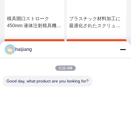
模具開口ストローク
プラスチック材料加工に
450mm 液体注射模具機
最適化されたスクリュー
トッププレートサイズ
式可塑化方式を採用した
620x490mm プラスチック
油圧射出成形機
す
最高 の 価格 を 入手 す
最高 の 価格 を 入手 す
模具製造のために設計
haijiang
る
る
2:11 AM
Good day, what product are you looking for?
Ningbo haijiang machinery manufacturing
co.,Ltd
Sales@china-haijiang.com
86-574-88233242