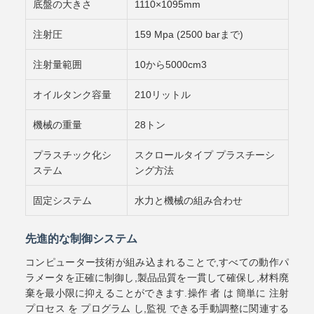
底盤の大きさ
1110×1095mm
注射圧
159 Mpa (2500 barまで)
注射量範囲
10から5000cm3
オイルタンク容量
210リットル
機械の重量
28トン
プラスチック化シ
スクロールタイプ プラスチーシ
ステム
ング方法
固定システム
水力と機械の組み合わせ
先進的な制御システム
コンピューター技術が組み込まれることで,すべての動作パ
ラメータを正確に制御し,製品品質を一貫して確保し,材料廃
棄を最小限に抑えることができます.操作 者 は 簡単に 注射
プロセス を プログラム し,監視 できる手動調整に関連する