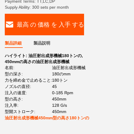
Payment Terms: TT,LC,DP
Supply Ability: 300 sets per month
最高 の 価格 を 入手 する
製品詳細
製品説明
ハイライト:
油圧射出成形機械180トンの
,
450mmの高さの油圧射出成形機械
名前:
油圧射出成形機械
型の深さ:
180のmm
力を締め金で止めること:
180トン
ノズルの直径:
45
注入の速度:
0-185 Rpm
型の高さ:
450mm
注入率:
128 G/s
型開ストローク:
450mm
油圧射出成形機械450mm型の高さ180トンの