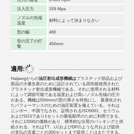
注入圧力
159 Mpa
ノズルの先端
材料によって決まりなさい
温度
型の幅
480
型の完了の打
450mm
撃
適用:
Haijiangからの
油圧射出成形機械は
プラスチック部品および
部品の大量生産のために設計されている高性能使用された
プラスチック射出成形機械である。それに使用される材料
によって調節可能である温度および高いノズル先端の圧力
がある。機械は550mmの型の厚さを特色にし、最適化され
たパフォーマンスのための油圧装置を備えている。それは
ニンポー、中国でなされ、証明されるISO9001、セリウム
およびSGSであり1セットの最低順序のために利用できる。
それに12000の価格があり、標準的な出荷のパッキングと供
給される。それはTT、LCおよびDPのような月および提供
の支払の言葉ごとの300セットまで提供ことはまたできる。