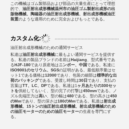
この機械はゴム製部品および部品の大量生産にとって理想
的で、
油圧射出成形機械温州市の油圧ゴム製射出成形の出
版物機械、陶磁器の油圧射出成形機械、射出成形機械油圧
装置
のような適用のために完全およびもっとである。
カスタム化:
油圧射出成形機械のための通関サービス
私達は
油圧射出成形機械
に最もよい通関サービスを提供す
る。私達の製品ブランドの名前は
Haijiang
、型式番号であ
る
HJF-180
であり原産地は
ニンポー、中国
である。私達に
ISO9001のセリウム、SGS
の証明がある。最低順序量はセ
ット1である価格は
12000
であり、包装の細部は
標準的な出
荷のパッキング
である。受渡し時間は
30日
であり、支払の
言葉は
TT、LC、DP
である。私達は1
ヶ月あたりの300セッ
トを
供給してもいく、型の完了の打撃は
450mm
である。ノ
ズル先端圧力は
高い
、型の幅は
480
である、型の高さは
450
のMm
であり、型の深さは
180のMm
である。私達は
射出成
形機械、15トンの油圧射出成形機械、射出成形機械のため
の油圧モーターのための油圧モーター
の生産を専門にす
る。