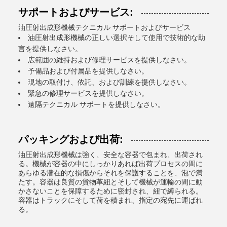
サポートおよびサービス:
油圧射出成形機械テクニカル サポートおよびサービス
油圧射出成形機械の正しい選択そして使用で技術的な助
言を提供しなさい。
広範囲の維持および修理サービスを提供しなさい。
予備品および付属品を提供しなさい。
現地の取付け、依託、および訓練を提供しなさい。
緊急の修理サービスを提供しなさい。
遠隔テクニカル サポートを提供しなさい。
パッキングおよび出荷:
油圧射出成形機械は強く、安全な容器で包まれ、出荷され
る。機械が容器の中にしっかりあれば出荷プロセスの間に
あらゆる潜在的な損傷からそれを保護することを、泡で満
たす。容器は良質の貨物革紐とそして機械が運輸の間に動
かさないことを保障するために密封され、紐で縛られる。
容器はトラックにそして荷を積まれ、指定の宛先に運ばれ
る。