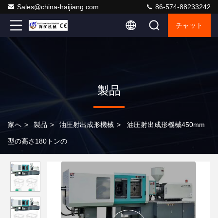
Sales@china-haijiang.com
86-574-88233242
チャット
製品
家へ
>
製品
>
油圧射出成形機械
>
油圧射出成形機械450mm
型の高さ180トンの