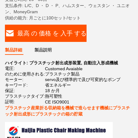
支払条件: L/C、D ・ D ・ P、ハムスター、ウェスタン ・ ユニオ
ン、MoneyGram
供給の能力: 月ごとに100セット/セット
最高 の 価格 を 入手 する
製品詳細
製品説明
ハイライト:
プラスチック射出成形装置
,
自動注入形成機械
電圧:
Customed Avaiable
のために使用される:
プラスチック製品
モーター:
servo及び標準的で及び可変的なポンプ
キーワード:
省エネルギー
保証:
18 か月
プラスチックタイプ:
熱可塑性
証明:
CE ISO9001
プラスチック産業折る収納箱を機械で造らせます機械にプラスチ
ック射出成形にプラスチックの箱の貯蔵