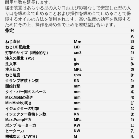
耐用年数を延長します。
緩衝装置はあらゆる型の入り口および影響なしで安定した型の入
り口を締め金で止めることおよび操作を締め金で止めることで保
障するオイルの方法を使用されます。高い生産の効率を保障する
ためにその上、操作を締め金で止める差動型は合います。
指定
HJF
A
Mm
ねじ直径
38
22.
ねじL/D配給量
L/D
193
打撃のサイズ（理論的な）
cm3
g
176
注入の重量（PS）
94
注入率
g/s
205
注入圧力
MPa
0~2
ねじ速度
rpm
140
クランプ容積トン数
KN
380
開始打撃
mm
420
タイ・バー間のスペース
mm
450
Max.Moldの高さ
mm
170
Min.Moldの高さ
mm
120
イジェクターの打撃
mm
33
イジェクター容積トン数
KN
16
Max.Pump圧力
MPa
ポンプ モーター力
KW
13
7.2
ヒーター力
KW
4.5*
機械次元（L*W*H）
M