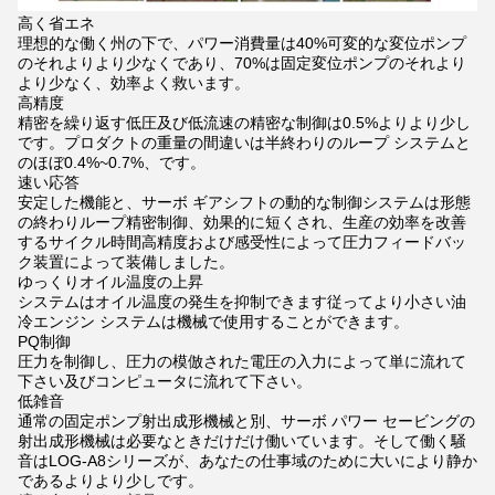
高く省エネ
理想的な働く州の下で、パワー消費量は40%可変的な変位ポンプ
のそれよりより少なくであり、70%は固定変位ポンプのそれより
より少なく、効率よく救います。
高精度
精密を繰り返す低圧及び低流速の精密な制御は0.5%よりより少し
です。プロダクトの重量の間違いは半終わりのループ システムと
のほぼ0.4%~0.7%、です。
速い応答
安定した機能と、サーボ ギアシフトの動的な制御システムは形態
の終わりループ精密制御、効果的に短くされ、生産の効率を改善
するサイクル時間高精度および感受性によって圧力フィードバッ
ク装置によって装備しました。
ゆっくりオイル温度の上昇
システムはオイル温度の発生を抑制できます従ってより小さい油
冷エンジン システムは機械で使用することができます。
PQ制御
圧力を制御し、圧力の模倣された電圧の入力によって単に流れて
下さい及びコンピュータに流れて下さい。
低雑音
通常の固定ポンプ射出成形機械と別、サーボ パワー セービングの
射出成形機械は必要なときだけだけ働いています。そして働く騒
音はLOG-A8シリーズが、あなたの仕事域のために大いにより静か
であるよりより少しです。