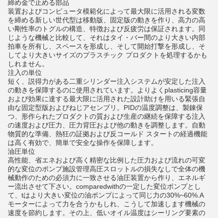
締め金で止める部品
装置およびコンピュータ模範化によって最大限に活用される変数
を締める新しい世代型は移動版、固定版の動きを作り、高力の高
い剛性率のトグルの構造、特徴および反疲労は保証されます。同
じような機械と比較して、それはタイ・バー間のより大きい内部
拍車を所有し、スペースを形成し、そして開始打撃を形成し、そ
してより大きいサイズのプラスチック プロダクトを処理するかも
しれません。
注入の単位
短く、説得力がある二重シリンダー注入システムが安定した注入
の動きを保障するのに使用されています。よりよくplasticing容量
および効果に達する最大限に活用された設計助けを用いる緊張自
由な固定型版およびねじアセンブリ。PIDの温度調整は、製錬保
つ、形作られたプロダクトの質および生産の継続を保障する注入
の速度および圧力、圧力背圧および他の動きを調整します。自動
物質的な準備、熱狂の証拠および反コールド スタートの経過機能
は高く有効で、簡単で安全な操作を保障します。
油圧単位
高性能、省エネおよび高く精密な比例した圧力および流れの可変
的な変位のポンプ施設管理高圧スロットルの損失なしで全体の機
械動作のための必須力に一致させる油圧装置から作り、エネルギ
ー流出させて下さい。comparedwithの一定した変位ポンプとし
て、tはより大きい変位の油ポンプによって同じ力の30%~60%.A
モーターによって力を合うかもしれ、こうして加速します機械の
速度を節約します。その上、低いオイル温度はシーリング要素の