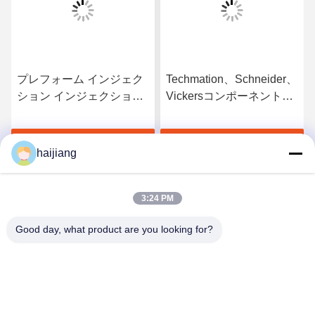
プレフォーム インジェク
Techmation、Schneider、
ション インジェクション
Vickersコンポーネントお
鋳造 模具ベース HASCO
よびHASCO、LKM金型ベ
LKM プラスチックの部品
ースを備えた簡単な操作
す
最高 の 価格 を 入手 す
最高 の 価格 を 入手 す
の生産効率を最適化
のプラスチック射出成形
haijiang
機による生産
る
る
3:24 PM
Good day, what product are you looking for?
Ningbo haijiang machinery manufacturing
co.,Ltd
Sales@china-haijiang.com