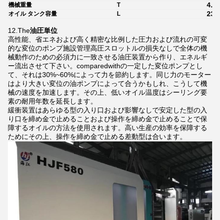
4.2
機械重量
T
230
オイル タンク容量
L
12.The
油圧単位
高性能、省エネおよび高く精密な比例した圧力および流れの可変
的な変位のポンプ施設管理高圧スロットルの損失なしで全体の機
械動作のための必須力に一致させる油圧装置から作り、エネルギ
ー流出させて下さい。comparedwithの一定した変位ポンプとし
て、それは30%~60%によって力を節約します。同じ力のモーター
はより大きい変位の油ポンプによって合うかもしれ、こうして機
械の速度を加速します。その上、低いオイル温度はシーリング要
素の耐用年数を延長します。
緩衝装置はあらゆる型の入り口および影響なしで安定した型の入
り口を締め金で止めることおよび操作を締め金で止めることで保
障するオイルの方法を使用されます。高い生産の効率を保障する
ためにその上、操作を締め金で止める差動型は合います。