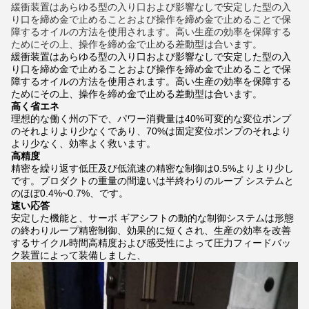
緩衝装置はあらゆる型の入り口および影響なしで安定した型の入
り口を締め金で止めることおよび操作を締め金で止めることで保
障するオイルの方法を使用されます。高い生産の効率を保障する
ためにその上、操作を締め金で止める差動型は合います。
緩衝装置はあらゆる型の入り口および影響なしで安定した型の入
り口を締め金で止めることおよび操作を締め金で止めることで保
障するオイルの方法を使用されます。高い生産の効率を保障する
ためにその上、操作を締め金で止める差動型は合います。
高く省エネ
理想的な働く州の下で、パワー消費量は40%可変的な変位ポンプ
のそれよりより少なくであり、70%は固定変位ポンプのそれより
より少なく、効率よく救います。
高精度
精密を繰り返す低圧及び低流速の精密な制御は0.5%よりより少し
です。プロダクトの重量の間違いは半終わりのループ システムと
のほぼ0.4%~0.7%、です。
速い応答
安定した機能と、サーボ ギアシフトの動的な制御システムは形態
の終わりループ精密制御、効果的に短くされ、生産の効率を改善
するサイクル時間高精度および感受性によって圧力フィードバッ
ク装置によって装備しました、