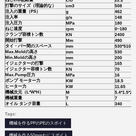
L/D
22.2
打撃のサイズ（理論的な）
cm3
508
注入の重量（PS）
g
462
注入率
g/s
148
注入圧力
MPa
180
ねじ速度
rpm
0~180
クランプ容積トン数
KN
2400
開始打撃
Mm
490
タイ・バー間のスペース
mm
530*510
Max.Moldの高さ
mm
530
Min.Moldの高さ
mm
200
イジェクターの打撃
mm
165
イジェクター容積トン数
KN
70
Max.Pump圧力
MPa
16
ポンプ モーター力
KW
18.5
ヒーター力
KW
11.65
機械次元（L*W*H）
M
5.4*1.5*2
機械重量
T
7
オイル タンク容量
L
340
Tags:
機械を作るPPのPEのスポイト
機械を作る50mmねじスポイト