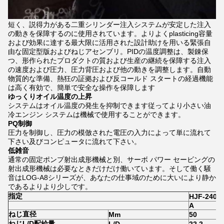
短く、説得力がある二重シリンダー注入システムが安定した注入
の動きを保障するのに使用されています。よりよくplasticing容量
および効果に達する最大限に活用された設計助けを用いる緊張自
由な固定型版およびねじアセンブリ。PIDの温度調整は、製錬保
つ、形作られたプロダクトの質および生産の継続を保障する注入
の速度および圧力、圧力背圧および他の動きを調整します。自動
物質的な準備、熱狂の証拠および反コールド スタートの経過機能
は高く有効で、簡単で安全な操作を保障します
ゆっくりオイル温度の上昇
システムはオイル温度の発生を抑制できます従ってより小さい油
冷エンジン システムは機械で使用することができます。
PQ制御
圧力を制御し、圧力の模倣された電圧の入力によって単に流れて
下さい及びコンピュータに流れて下さい。
低雑音
通常の固定ポンプ射出成形機械と別、サーボ パワー セービングの
射出成形機械は必要なときだけだけ働いています。そして働く騒
音はLOG-A8シリーズが、あなたの仕事域のために大いにより静か
であるよりより少しです。
指定
HJF-240
A
ねじ直径
Mm
50
ねじL/D配給量