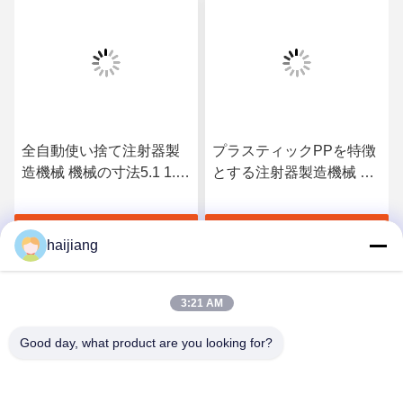
全自動使い捨て注射器製
プラスティックPPを特徴
造機械 機械の寸法5.1 1.4
とする注射器製造機械 互
1.9m 精密な注射器の製造
換性 電気暖房と緊急停止
のために設計
安全性 安全な操作
す
最高 の 価格 を 入手 す
最高 の 価格 を 入手 す
haijiang
る
る
3:21 AM
Good day, what product are you looking for?
Ningbo haijiang machinery manufacturing
co.,Ltd