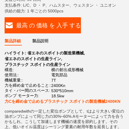
支払条件: L/C、D ・ P、ハムスター、ウェスタン ・ ユニオン
供給の能力: 1 年ごとの 5000pcs
最高 の 価格 を 入手 する
製品詳細
製品説明
ハイライト:
省エネのスポイトの製造業機械
,
省エネのスポイトの生産ライン
,
プラスチック スポイトの生産ライン
構造:
横の射出成形機械
使用法::
電気部品
機械重量::
7T
力を締め金で止めること::
2400Kn
タイ・バー間のスペース:
530*510mm
ポンプ モーター力:
18.5kw
力Cを締め金で止めるプラスチック スポイトの製造機械2400KN
comparedwithの一定した変位ポンプとして、tはより大きい変位の
油ポンプによって同じ力の30%~60%.Aモーターによって力を合う
かもしれ、こうして加速します機械の速度を節約します。その
上、低いオイル温度はシーリング要素の耐用年数を延長します。