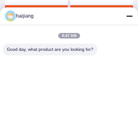
えたスクリュー式油圧射
620x490mm プラスチック
す
最高 の 価格 を 入手 す
最高 の 価格 を 入手 す
出成形機
模具製造のために設計
haijiang
る
る
9:47 AM
Good day, what product are you looking for?
Ningbo haijiang machinery manufacturing
co.,Ltd
Sales@china-haijiang.com
86-574-88233242
Baozhanの道の隣、Yinzhou地区、ニンポー（はさみの工
業地帯）の陶磁器