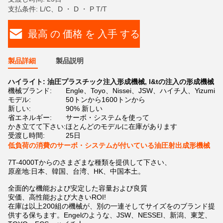
支払条件: L/C、D ・ D ・ P T/T
最高 の 価格 を 入手 する
製品詳細
製品説明
ハイライト:
油圧プラスチック注入形成機械
,
l&tの注入の形成機械
機械ブランド:
Engle、Toyo、Nissei、JSW、ハイチ人、Yizumi
モデル:
50トンから1600トンから
新しい:
90% 新しい
省エネルギー:
サーボ・システムを使って
かき立てて下さい:
ほとんどのモデルに在庫があります
受渡し時間:
25日
低負荷の消費のサーボ・システムが付いている油圧射出成形機械
7T-4000Tからのさまざまな種類を提供して下さい、
原産地:日本、韓国、台湾、HK、中国本土。
全面的な機能および安定した容量および良質
安価、高性能および大きいROI!
在庫は以上200組の機械が、別の一連そしてサイズをのブランド提
供する保ちます。Engelのような、JSW、NESSEI、新潟、東芝、