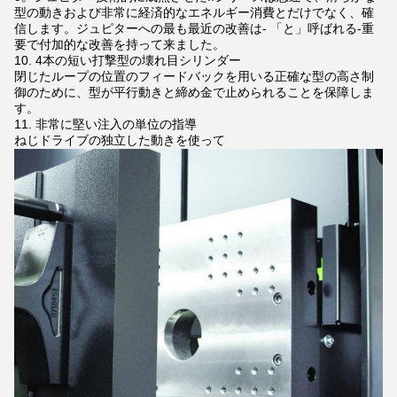
型の動きおよび非常に経済的なエネルギー消費とだけでなく、確
信します。ジュピターへの最も最近の改善は- 「と」呼ばれる-重
要で付加的な改善を持って来ました。
10. 4本の短い打撃型の壊れ目シリンダー
閉じたループの位置のフィードバックを用いる正確な型の高さ制
御のために、型が平行動きと締め金で止められることを保障しま
す。
11. 非常に堅い注入の単位の指導
ねじドライブの独立した動きを使って