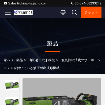
Sales@china-haijiang.com
86-574-88233242
チャット
製品
家へ
>
製品
>
油圧射出成形機械
>
低負荷の消費のサーボ・シ
ステムが付いている油圧射出成形機械