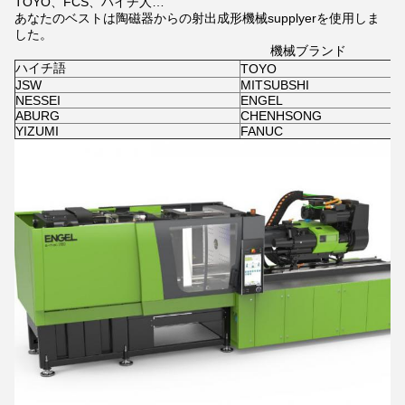
TOYO、FCS、ハイチ人…
あなたのベストは陶磁器からの射出成形機械supplyerを使用しま
した。
機械ブランド
ハイチ語
TOYO
JSW
MITSUBSHI
NESSEI
ENGEL
ABURG
CHENHSONG
YIZUMI
FANUC