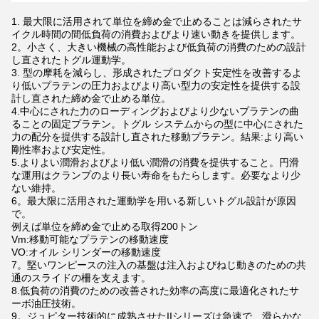
1. 最大限に活用されて単位を締め金で止めることは減らされたサ
イクル時間の間低負荷の消費およびより速い動きを提供します。
2。小さく、大きい機械の高性能および低負荷の消費のための設計
し直されたトグル運動学。
3. 型の摩耗を減らし、形成されたプロダクト安定性を改善するよ
り低いプラテンの圧力およびより高い型力の安定性を提供する設
計し直された締め金で止める単位。
4.中心にされた力のローディングおよびより少ないプラテンの曲
ることの固定プラテン。トグル システムからの型に中心にされた
力の配分を提供する設計し直された移動プラテン。結果:より高い
剛性率および安定性。
5.よりよい潤滑およびより低い潤滑の消費を提供すること。円滑
な運用はクランプのより長い寿命をもたらします。必要なより少
ない維持。
6。最大限に活用された運動学を用いる新しいトグル設計が原因
で。
例えば単位を締め金で止める取得200トン
Vm:移動可能なプラテンの移動速度
VO:オイル シリンダーの移動速度
7。堅いワンピースの注入の基盤は注入およびねじ動きのための共
通のスライドの柵を支えます。
8.低負荷の消費のための改善された効率の高度に最適化されたサ
ーボ油圧技術。
9。ジュピター技術的に成熟させたIIシリーズは急速で、滑らかな