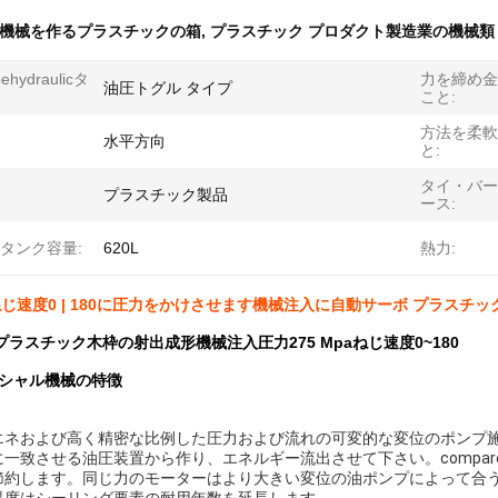
機械を作るプラスチックの箱
,
プラスチック プロダクト製造業の機械類
ehydraulicタ
力を締め金
油圧トグル タイプ
こと:
方法を柔軟
水平方向
と:
タイ・バー
プラスチック製品
ース:
 タンク容量:
620L
熱力:
aねじ速度0 | 180に圧力をかけさせます機械注入に自動サーボ プラスチッ
プラスチック木枠の射出成形機械注入圧力275 Mpaねじ速度0~180
スペシャル機械の特徴
エネおよび高く精密な比例した圧力および流れの可変的な変位のポンプ
一致させる油圧装置から作り、エネルギー流出させて下さい。compared
節約します。同じ力のモーターはより大きい変位の油ポンプによって合