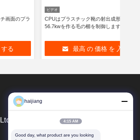
ビデオ
ビデ
CPUはプラスチック靴の射出成形機械、機械
小
56.7kwを作る毛の櫛を制御します
ス
最高 の 価格 を 入手 する
haijiang
Ltd
4:15 AM
Good day, what product are you looking 
簡単なリンク