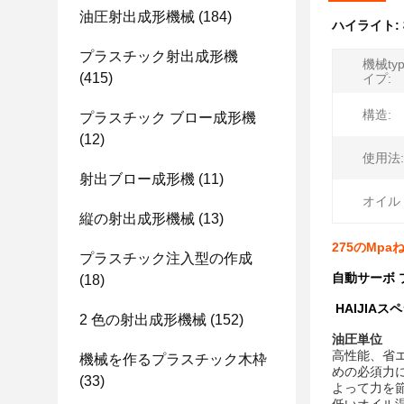
油圧射出成形機械
(184)
ハイライト:
プラスチック射出成形機
機械typ
(415)
イプ:
構造:
プラスチック ブロー成形機
(12)
使用法:
射出ブロー成形機
(11)
オイル
縦の射出成形機械
(13)
275のMp
プラスチック注入型の作成
自動サーボ 
(18)
HAIJIA
2 色の射出成形機械
(152)
油圧単位
高性能、省
機械を作るプラスチック木枠
めの必須力に
(33)
よって力を