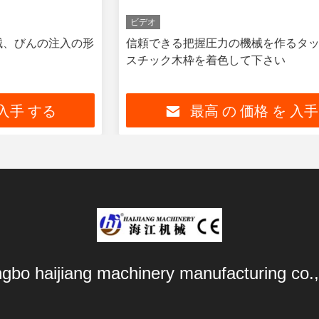
ビデオ
信頼できる把握圧力の機械を作るタッチ画面のプラ
スチック木枠を着色して下さい
最高 の 価格 を 入手 する
ngbo haijiang machinery manufacturing co.,