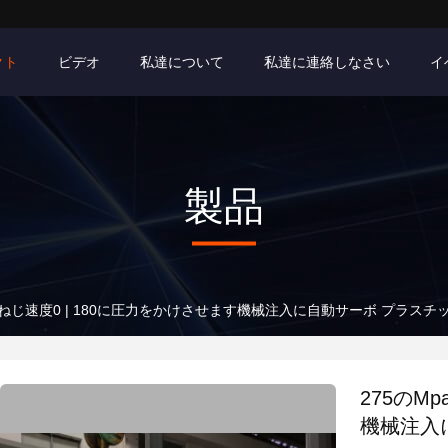
クト
ビデオ
私達について
私達に連絡しなさい
イ
製品
paねじ速度0 | 180に圧力をかけさせます機械注入に自動サーボ プラスチ
275のM
機械注入