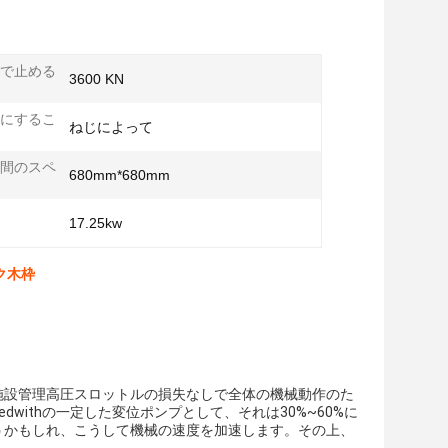
で止める
3600 KN
にするこ
ねじによって
間のスペ
680mm*680mm
17.25kw
ク木枠
施設管理高圧スロットルの損失なしで全体の機械動作のた
withの一定した変位ポンプとして、それは30%~60%に
うかもしれ、こうして機械の速度を加速します。その上、