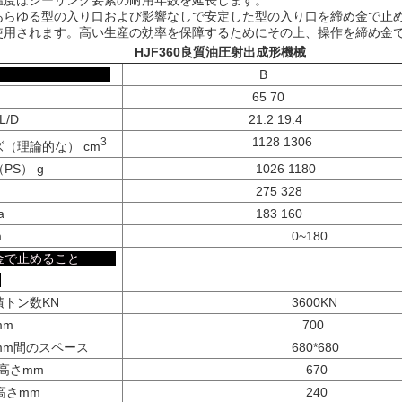
温度はシーリング要素の耐用年数を延長します。
あらゆる型の入り口および影響なしで安定した型の入り口を締め金で止
使用されます。高い生産の効率を保障するためにその上、操作を締め金
HJF360良質油圧射出成形機械
入の単位
B
m
65 70
L/D
21.2 19.4
1128 1306
3
（理論的な） cm
PS） g
1026 1180
275 328
a
183 160
m
0~180
め金で止めること
積トン数KN
3600KN
mm
700
mm間のスペース
680*680
の高さmm
670
の高さmm
240