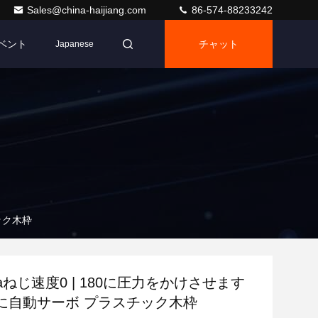
Sales@china-haijiang.com
86-574-88233242
ベント
チャット
Japanese
ック木枠
paねじ速度0 | 180に圧力をかけさせます
に自動サーボ プラスチック木枠