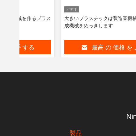
ビデオ
ラス
大きいプラスチックは製造業機械、びんの注入の形
成機械をめっきします
最高 の 価格 を 入手 する
Ni
製品