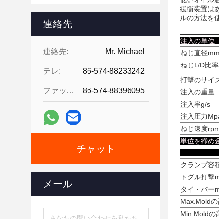
低いオイル
緩衝装置は
ルの方法を
連絡先
注
連絡先:
Mr. Michael
ねじ直径m
ねじL/D比率
テレ:
86-574-88233242
打撃のサイズ
ファックス:
86-574-88396095
注入の重量（
注入率g/s
注入圧力Mp
ねじ速度rp
単位を締
チャット
クランプ容
トグル打撃
メール
タイ・バー
Max.Mold
Min.Mold