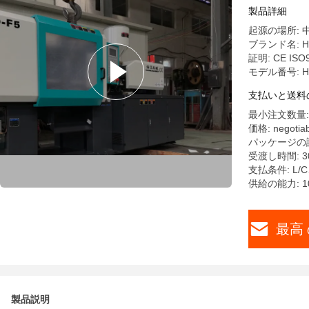
製品詳細
起源の場所: 
ブランド名: HA
証明: CE ISO
モデル番号: H
支払いと送料
最小注文数量:
価格: negotiab
パッケージの
受渡し時間: 3
支払条件: L
供給の能力: 1
最高 
製品説明