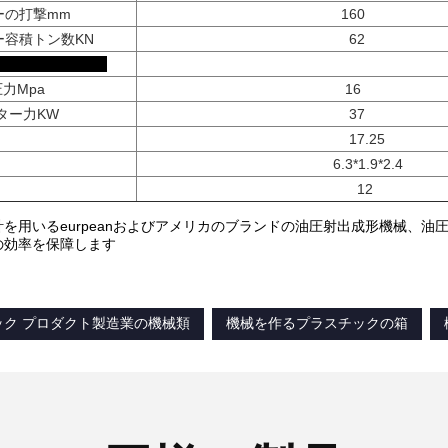
ーの打撃mm
160
ー容積トン数KN
62
他
圧力Mpa
16
ター力KW
37
17.25
6.3*1.9*2.4
12
を用いるeurpeanおよびアメリカのブランドの油圧射出成形機械、油圧部品
の効率を保障します
ック プロダクト製造業の機械類
機械を作るプラスチックの箱