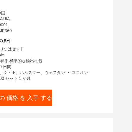
中国
IJIA
9001
JF360
の条件
 1つはセット
le
詳細: 標準的な輸出梱包
0 日間
/C、D ・ P、ハムスター、ウェスタン ・ ユニオン
00 セット 1 か月
の 価格 を 入手 する