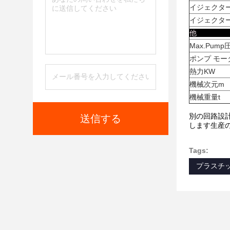
イジェクタ
イジェクタ
Max.Pump
ポンプ モー
熱力KW
機械次元m
機械重量t
別の回路設計
送信する
します生産
Tags:
プラスチ