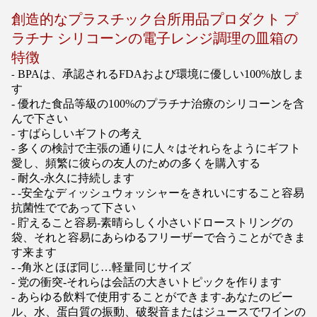
創造的なプラスチック台所用品プロダクト プ
ラチナ シリコーンの電子レンジ調理の皿箱の
特徴
BPAは、承認されるFDAおよび環境に優しい100%放しま
-
す
- 優れた食品等級の100%のプラチナ治療のシリコーンを含
んで下さい
- すばらしいギフトの考え
- 多くの検討で主張の通りに人々はそれらをようにギフト
愛し、頻繁に彼らの友人のための多くを購入する
- 耐久-永久に持続します
- -安全なディッシュウォッシャーをきれいにすること容易
抗菌性でであって下さい
- 貯えること容易-素晴らしく小さいドローストリングの
袋、それと容易にあらゆるフリーザーで合うことができま
す来ます
- -角氷とほぼ同じ…軽量同じサイズ
- 党の衝突-それらは会話の大きいトピックを作ります
- あらゆる飲料で使用することができます-あなたのビー
ル、水、蛋白質の振動、破裂音またはジュースでワインの