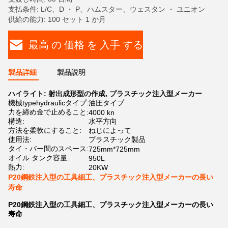
支払条件: L/C、D ・ P、ハムスター、ウェスタン ・ ユニオン
供給の能力: 100 セット 1 か月
最高 の 価格 を 入手 する
製品詳細
製品説明
ハイライト:
射出成形型の作成
,
プラスチック注入型メーカー
機械typehydraulicタイプ:
油圧タイプ
力を締め金で止めること:
4000 kn
構造:
水平方向
方法を柔軟にすること:
ねじによって
使用法:
プラスチック製品
タイ・バー間のスペース:
725mm*725mm
オイル タンク容量:
950L
熱力:
20KW
P20鋼鉄注入型の工具細工、プラスチック注入型メーカーの長い
寿命
P20鋼鉄注入型の工具細工、プラスチック注入型メーカーの長い
寿命