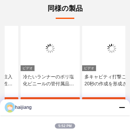
同様の製品
ビデオ
ビデオ
冷たいランナーのポリ塩
多キャビティ打撃ごとの
化ビニールの管付属品長
20秒の作成を形成させま
い型の生命の間作るプラ
すポリ塩化ビニールにプ
スチック注入型
ラスチック注入型
す
最高 の 価格 を 入手 す
最高 の 価格 を 入手 す
haijiang
る
る
5:52 PM