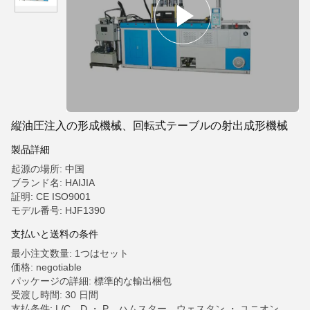
縦油圧注入の形成機械、回転式テーブルの射出成形機械
製品詳細
起源の場所: 中国
ブランド名: HAIJIA
証明: CE ISO9001
モデル番号: HJF1390
支払いと送料の条件
最小注文数量: 1つはセット
価格: negotiable
パッケージの詳細: 標準的な輸出梱包
受渡し時間: 30 日間
支払条件: L/C、D ・ P、ハムスター、ウェスタン ・ ユニオン