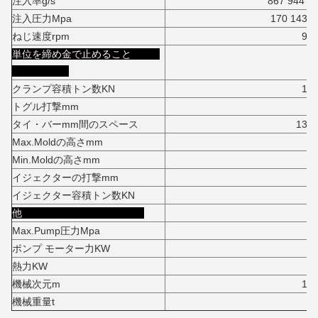
注入率g/s
867 944
注入圧力Mpa
170 143
ねじ速度rpm
90
単位を締め金で止めること
クランプ容積トン数KN
1390
トグル打撃mm
130
タイ・バーmm間のスペース
1310*12
Max.Moldの高さmm
125
Min.Moldの高さmm
55
イジェクターの打撃mm
32
イジェクター容積トン数KN
21
他
Max.Pump圧力Mpa
1
ポンプ モーター力KW
55+5
熱力KW
85.2
機械次元m
13.1*3.0*
機械重量t
6