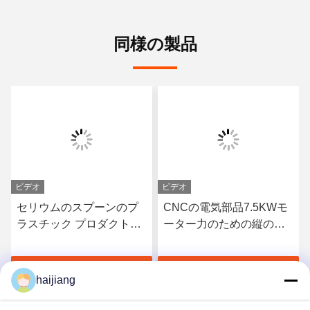
同様の製品
ビデオ
ビデオ
セリウムのスプーンのプ
CNCの電気部品7.5KWモ
ラスチック プロダクトを
ーター力のための縦の射
製造するための縦の射出
出成形機械
成形機械
す
最高 の 価格 を 入手 す
最高 の 価格 を 入手 す
haijiang
る
る