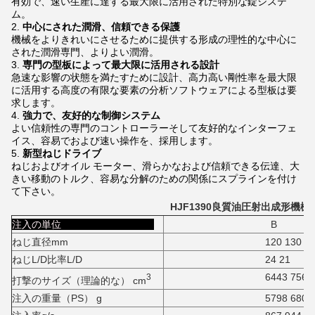
有効で、速い生産に達する最大限に活用された特別な錠システ
ム。
2.
中心にされた潤滑、信頼できる保護
機械をよりきれいにさせるために提供する形成の理性的な中心に
された潤滑専門、よりよい潤滑。
3.
専門の型板によって最大限に活用される設計
急速な影響の状態を満たすために設計、高力高い剛性率を最大限
に活用する高度の有限な要素の分析ソフトウェアによる型板は要
求します。
4.
強力で、友好的な制御システム
よい信頼性の専門のコントローラーそして友好的なインターフェ
イス、容易でおよび速い操作を、採用します。
5.
新型ねじドライブ
ねじおよびオイル モーター、滑らかなおよび信頼できる伝達、大
きい移動のトルク、容易な分解のための関係にスプラインを付け
て下さい。
HJF1390良質油圧射出成形機械
注入の単位
B
ねじ直径mm
120 130
ねじL/D比率L/D
24 21
6443 7561
3
打撃のサイズ（理論的な） cm
注入の重量（PS） g
5798 6805