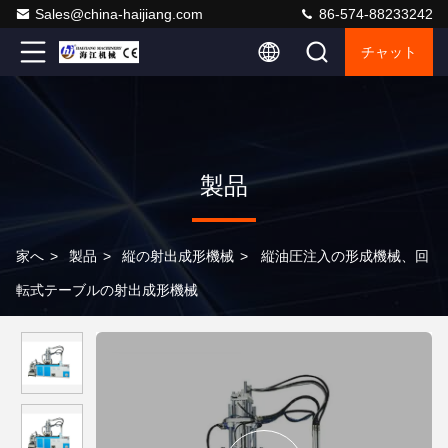
Sales@china-haijiang.com
86-574-88233242
チャット
製品
家へ
>
製品
>
縦の射出成形機械
>
縦油圧注入の形成機械、回
転式テーブルの射出成形機械