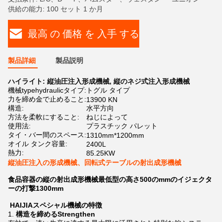
供給の能力: 100 セット 1 か月
最高 の 価格 を 入手 する
製品詳細
製品説明
ハイライト:
縦油圧注入形成機械
,
縦のネジ式注入形成機械
機械typehydraulicタイプ:
トグル タイプ
力を締め金で止めること:
13900 KN
構造:
水平方向
方法を柔軟にすること:
ねじによって
使用法:
プラスチック パレット
タイ・バー間のスペース:
1310mm*1200mm
オイル タンク容量:
2400L
熱力:
85.25KW
縦油圧注入の形成機械、回転式テーブルの射出成形機械
食品容器の縦の射出成形機械最低型の高さ500のmmのイジェクタ
ーの打撃1300mm
HAIJIAスペシャル機械の特徴
1.
構造を締めるStrengthen