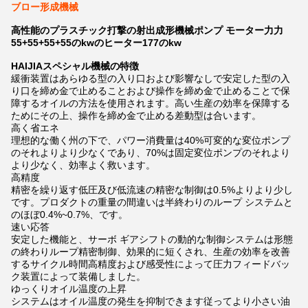
ブロー形成機械
高性能のプラスチック打撃の射出成形機械ポンプ モーター力力
55+55+55+55のkwのヒーター177のkw
HAIJIAスペシャル機械の特徴
緩衝装置はあらゆる型の入り口および影響なしで安定した型の入
り口を締め金で止めることおよび操作を締め金で止めることで保
障するオイルの方法を使用されます。高い生産の効率を保障する
ためにその上、操作を締め金で止める差動型は合います。
高く省エネ
理想的な働く州の下で、パワー消費量は40%可変的な変位ポンプ
のそれよりより少なくであり、70%は固定変位ポンプのそれより
より少なく、効率よく救います。
高精度
精密を繰り返す低圧及び低流速の精密な制御は0.5%よりより少し
です。プロダクトの重量の間違いは半終わりのループ システムと
のほぼ0.4%~0.7%、です。
速い応答
安定した機能と、サーボ ギアシフトの動的な制御システムは形態
の終わりループ精密制御、効果的に短くされ、生産の効率を改善
するサイクル時間高精度および感受性によって圧力フィードバッ
ク装置によって装備しました。
ゆっくりオイル温度の上昇
システムはオイル温度の発生を抑制できます従ってより小さい油