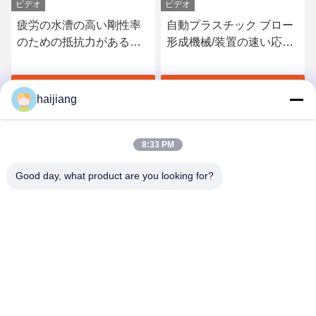
ビデオ
ビデオ
疲労の水漕の高い剛性率
自動プラスチック ブロー
のための抵抗力があるプ
形成機械/装置の速い応答
ラスチック ブロー形成機
に油を差して下さい
械
す
最高 の 価格 を 入手 す
最高 の 価格 を 入手 す
haijiang
る
る
8:33 PM
Good day, what product are you looking for?
Ningbo haijiang machinery manufacturing
co.,Ltd
Sales@china-haijiang.com
86-574-88233242
Baozhanの道の隣、Yinzhou地区、ニンポー（はさみの工
業地帯）の陶磁器