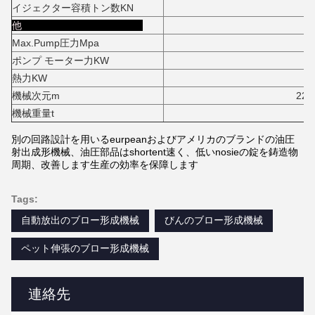
イジェクター容積トン数KN
56
他
Max.Pump圧力Mpa
1
ポンプ モーター力KW
55+55+55
熱力KW
17
機械次元m
22*5.5*
機械重量t
22
別の回路設計を用いるeurpeanおよびアメリカのブランドの油圧
射出成形機械、油圧部品はshortent速く、低いnosieの錠を鋳造物
周期、改善します生産の効率を保障します
Tags:
自動放出のブロー形成機械
びんのブロー形成機械
ペット伸張のブロー形成機械
連絡先