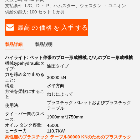
支払条件: L/C、D ・ P、ハムスター、ウェスタン ・ ユニオン
供給の能力: 100 セット 1 か月
最高 の 価格 を 入手 する
製品詳細
製品説明
ハイライト:
ペット伸張のブロー形成機械
,
びんのブロー形成機械
機械typehydraulicタ
油圧タイプ
イプ:
力を締め金で止める
30000 kN
こと:
構造:
水平方向
方法を柔軟にするこ
ねじによって
と:
プラスチック パレットおよびプラスチック
使用法:
テーブル
タイ・バー間のスペ
1900mm*1750mm
ース:
オイル タンク容量:
4500L
ヒーター力:
110.7KW
高性能のプラスチック テーブル30000 KNのためのプラスチック