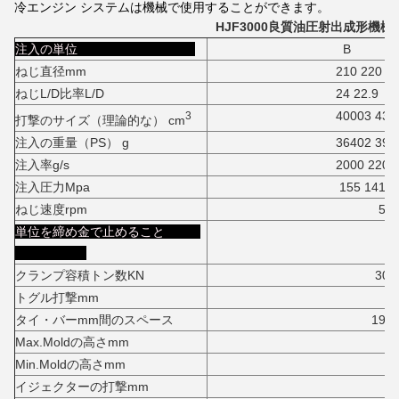
冷エンジン システムは機械で使用することができます。
HJF3000良質油圧射出成形機械
注入の単位
B
ねじ直径mm
210 220
ねじL/D比率L/D
24 22.9
40003 4390
3
打撃のサイズ（理論的な） cm
注入の重量（PS） g
36402 3995
注入率g/s
2000 2200
注入圧力Mpa
155 141
ねじ速度rpm
50
単位を締め金で止めること
クランプ容積トン数KN
3000
トグル打撃mm
2000
タイ・バーmm間のスペース
1900*17
Max.Moldの高さmm
1900
Min.Moldの高さmm
100
イジェクターの打撃mm
45