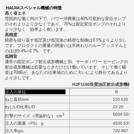
HAIJIAスペシャル機械の特徴
高く省エネ
理想的な働く州の下で、パワー消費量は40%可変的な変位ポンプ
のそれよりより少なくであり、70%は固定変位ポンプのそれより
より少なく、効率よく救います。
高精度
精密を繰り返す低圧及び低流速の精密な制御は0.5%よりより少し
です。プロダクトの重量の間違いは半終わりのループ システムと
のほぼ0.4%~0.7%、です。
低雑音
通常の固定ポンプ射出成形機械と別、サーボ パワー セービングの
射出成形機械は必要なときだけだけ働いています。そして働く騒
音は70dBが、あなたの仕事域のために大いにより静かであるより
より少しです。
HJF1100良質油圧射出成形機械
注入の単位
B
ねじ直径mm
110 120
ねじL/D比率L/D
22 20
5034 5591
3
打撃のサイズ（理論的な） cm
注入の重量（PS） g
4530 5392
注入率g/s
720 867