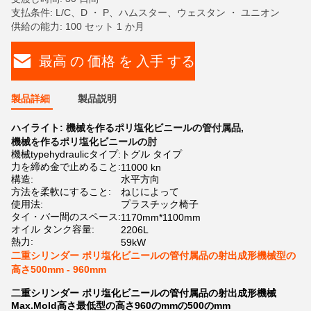
支払条件: L/C、D ・ P、ハムスター、ウェスタン ・ ユニオン
供給の能力: 100 セット 1 か月
最高 の 価格 を 入手 する
製品詳細
製品説明
ハイライト:
機械を作るポリ塩化ビニールの管付属品
,
機械を作るポリ塩化ビニールの肘
機械typehydraulicタイプ:
トグル タイプ
力を締め金で止めること:
11000 kn
構造:
水平方向
方法を柔軟にすること:
ねじによって
使用法:
プラスチック椅子
タイ・バー間のスペース:
1170mm*1100mm
オイル タンク容量:
2206L
熱力:
59kW
二重シリンダー ポリ塩化ビニールの管付属品の射出成形機械型の
高さ500mm - 960mm
二重シリンダー ポリ塩化ビニールの管付属品の射出成形機械
Max.Mold高さ最低型の高さ960のmmの500のmm