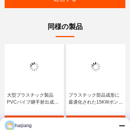
同様の製品
大型プラスチック製品
プラスチック部品成形に
PVCパイプ継手射出成形
最適化された15KWポンプ
機 ポンプモーター パワー
モーター出力 小型縦型射
15KW 金型厚み範囲 150-
出成形機 16Mpaポンプ圧
す
最高 の 価格 を 入手 す
最高 の 価格 を 入手 す
300mm
力含む
haijiang