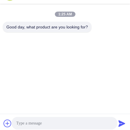
る
る
1:25 AM
Good day, what product are you looking for?
Ningbo haijiang machinery manufacturing
co.,Ltd
Sales@china-haijiang.com
86-574-88233242
Baozhanの道の隣、Yinzhou地区、ニンポー（はさみの工
業地帯）の陶磁器
中国 良質 省エネの射出成形機械 提供者 著作権 2017-2026
Ningbo haijiang machinery manufacturing co.,Ltd すべての権
利は保護されています.