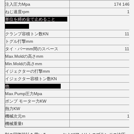
注入圧力Mpa
174 146
ねじ速度rpm
10
単位を締め金で止めること
クランプ容積トン数KN
11000K
トグル打撃mm
110
タイ・バーmm間のスペース
1170*11
Max.Moldの高さmm
110
Min.Moldの高さmm
50
イジェクターの打撃mm
32
イジェクター容積トン数KN
21
他
Max.Pump圧力Mpa
1
ポンプ モーター力KW
55+5
熱力KW
5
機械次元m
12.1*2.64*
機械重量t
5