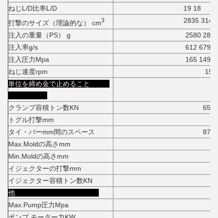
ねじL/D比率L/D
19 18
2835 3140
3
打撃のサイズ（理論的な） cm
注入の重量（PS） g
2580 285
注入率g/s
612 679
注入圧力Mpa
165 149
ねじ速度rpm
150
単位を締め金で止めること
クランプ容積トン数KN
6500K
トグル打撃mm
87
タイ・バーmm間のスペース
875*87
Max.Moldの高さmm
90
Min.Moldの高さmm
35
イジェクターの打撃mm
25
イジェクター容積トン数KN
15
他
Max.Pump圧力Mpa
1
ポンプ モーター力KW
5