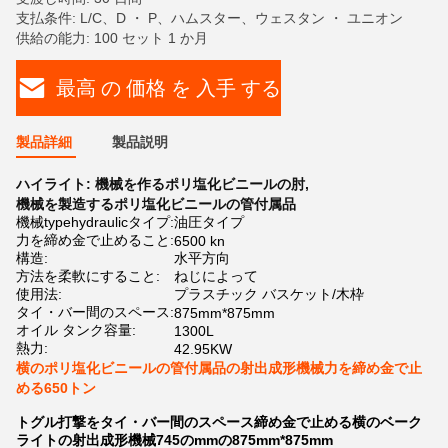
支払条件: L/C、D ・ P、ハムスター、ウェスタン ・ ユニオン
供給の能力: 100 セット 1 か月
最高 の 価格 を 入手 する
製品詳細
製品説明
ハイライト:
機械を作るポリ塩化ビニールの肘
,
機械を製造するポリ塩化ビニールの管付属品
機械typehydraulicタイプ:
油圧タイプ
力を締め金で止めること:
6500 kn
構造:
水平方向
方法を柔軟にすること:
ねじによって
使用法:
プラスチック バスケット/木枠
タイ・バー間のスペース:
875mm*875mm
オイル タンク容量:
1300L
熱力:
42.95KW
横のポリ塩化ビニールの管付属品の射出成形機械力を締め金で止
める650トン
トグル打撃をタイ・バー間のスペース締め金で止める横のベーク
ライトの射出成形機械745のmmの875mm*875mm