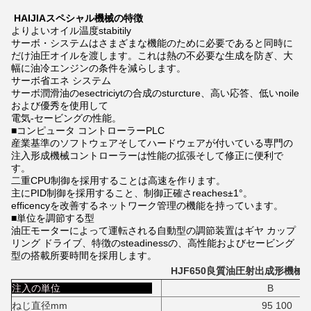
HAIJIAスペシャル機械の特徴
よりよいオイル温度stabitily
サーボ・システムはさまざまな機能のために必要であると同時に
だけ油圧オイルを渡します。これは熱の不必要な生成を防ぎ、大
幅に油冷エンジンの条件を減らします。
サーボ省エネ システム
サーボ潤滑油のesectriciytの合成のsturcture、高い応答、低いnoile
および優秀を使用して
電気-セービングの性能。
■コンピュータ コントローラーPLC
産業基準のソフトウェアそしてハードウェアが付いている専門の
注入形成機械コントローラーは性能の拡張そして修正に便利で
す。
二重CPU制御を採用することは高速を作ります。
主にPID制御を採用すること、制御正確さreaches±1°。
efficencyを改善するネットワーク管理の機能を持っています。
■単位を調節する型
油圧モーターによって運転される自動型の調節装置はギヤ カップ
リング ドライブ、特徴のsteadinessの、高性能およびセービング
型の搭載所要時間を採用します。
HJF650良質油圧射出成形機械
注入の単位
B
ねじ直径mm
95 100