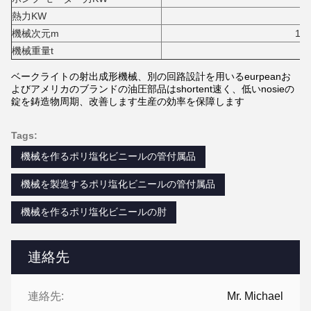
熱力KW
42.9
機械次元m
10.2*2.24*
機械重量t
2
ベークライトの射出成形機械、別の回路設計を用いるeurpeanお
よびアメリカのブランドの油圧部品はshortent速く、低いnosieの
錠を鋳造物周期、改善します生産の効率を保障します
Tags:
機械を作るポリ塩化ビニールの管付属品
機械を製造するポリ塩化ビニールの管付属品
機械を作るポリ塩化ビニールの肘
連絡先
連絡先:
Mr. Michael