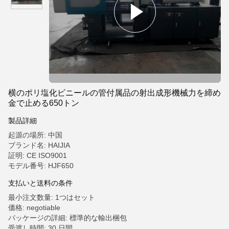
横のポリ塩化ビニールの管付属品の射出成形機械力を締め
金で止める650トン
製品詳細
起源の場所: 中国
ブランド名: HAIJIA
証明: CE ISO9001
モデル番号: HJF650
支払いと送料の条件
最小注文数量: 1つはセット
価格: negotiable
パッケージの詳細: 標準的な輸出梱包
受渡し時間: 30 日間