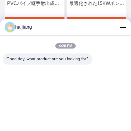
PVCパイプ継手射出成形
最適化された15KWポンプ
機 ポンプモーター パワー
モーター出力 小型縦型射
15KW 金型厚み範囲 150-
出成形機 16Mpaポンプ圧
す
最高 の 価格 を 入手 す
最高 の 価格 を 入手 す
300mm
力含む
haijiang
る
る
4:28 PM
Good day, what product are you looking for?
Ningbo haijiang machinery manufacturing
co.,Ltd
Sales@china-haijiang.com
86-574-88233242
Baozhanの道の隣、Yinzhou地区、ニンポー（はさみの工
業地帯）の陶磁器