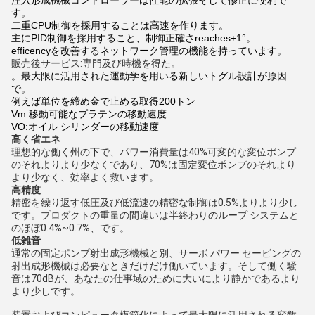
注入形成機械コントローラーは性能の拡張そして修正に便利で
す。
二重CPU制御を採用することは高速を作ります。
主にPID制御を採用すること、制御正確さreaches±1°。
efficencyを改善するネットワーク管理の機能を持っています。
販売後サービス:専門及び時機を得た。
。最大限に活用された運動学を用いる新しいトグル設計が原因
で。
例えば単位を締め金で止める取得200トン
Vm:移動可能なプラテンの移動速度
VO:オイル シリンダーの移動速度
高く省エネ
理想的な働く州の下で、パワー消費量は40%可変的な変位ポンプ
のそれよりより少なくであり、70%は固定変位ポンプのそれより
より少なく、効率よく救います。
高精度
精密を繰り返す低圧及び低流速の精密な制御は0.5%よりより少し
です。プロダクトの重量の間違いは半終わりのループ システムと
のほぼ0.4%~0.7%、です。
低雑音
通常の固定ポンプ射出成形機械と別、サーボ パワー セービングの
射出成形機械は必要なときだけだけ働いています。そして働く騒
音は70dBが、あなたの仕事域のために大いにより静かであるより
より少しです。