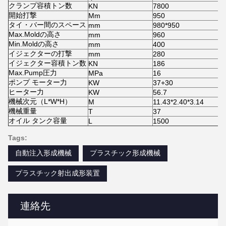
クランプ容積トン数
KN
7800
開始打撃
Mm
950
タイ・バー間のスペース
mm
980*950
Max.Moldの高さ
mm
960
Min.Moldの高さ
mm
400
イジェクターの打撃
mm
280
イジェクター容積トン数
KN
186
Max.Pump圧力
MPa
16
ポンプ モーター力
KW
37+30
ヒーター力
KW
56.7
機械次元（L*W*H）
M
11.43*2.40*3.14
機械重量
T
37
オイル タンク容量
L
1500
Tags:
自動注入形成機械
プラスチック形成機械
プラスチック射出成形装置
連絡先