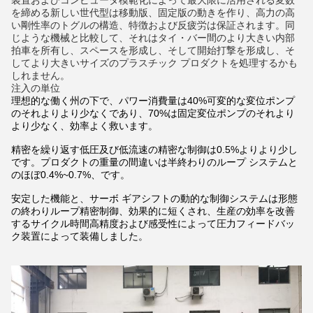
装置およびコンピュータ模範化によって最大限に活用される変数
を締める新しい世代型は移動版、固定版の動きを作り、高力の高
い剛性率のトグルの構造、特徴および反疲労は保証されます。同
じような機械と比較して、それはタイ・バー間のより大きい内部
拍車を所有し、スペースを形成し、そして開始打撃を形成し、そ
してより大きいサイズのプラスチック プロダクトを処理するかも
しれません。
注入の単位
理想的な働く州の下で、パワー消費量は40%可変的な変位ポンプ
のそれよりより少なくであり、70%は固定変位ポンプのそれより
より少なく、効率よく救います。
精密を繰り返す低圧及び低流速の精密な制御は0.5%よりより少し
です。プロダクトの重量の間違いは半終わりのループ システムと
のほぼ0.4%~0.7%、です。
安定した機能と、サーボ ギアシフトの動的な制御システムは形態
の終わりループ精密制御、効果的に短くされ、生産の効率を改善
するサイクル時間高精度および感受性によって圧力フィードバッ
ク装置によって装備しました。