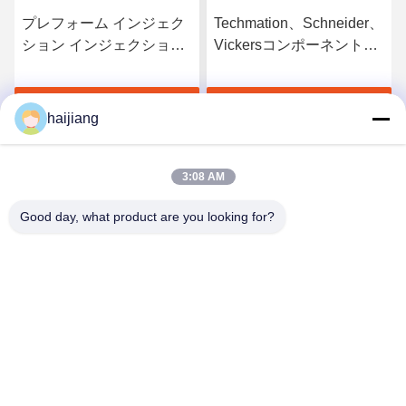
プレフォーム インジェク
Techmation、Schneider、
ション インジェクション
Vickersコンポーネントお
鋳造 模具ベース HASCO
よびHASCO、LKM金型ベ
LKM プラスチックの部品
ースを備えた簡単な操作
す
最高 の 価格 を 入手 す
最高 の 価格 を 入手 す
の生産効率を最適化
のプラスチック射出成形
haijiang
機による生産
る
る
3:08 AM
Good day, what product are you looking for?
Ningbo haijiang machinery manufacturing
co.,Ltd
Sales@china-haijiang.com
86-574-88233242
Baozhanの道の隣、Yinzhou地区、ニンポー（はさみの工
業地帯）の陶磁器