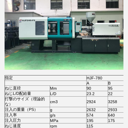
指定
HJF-780
A
B
ねじ直径
Mm
90
95
ねじL/D配給量
L/D
23.2
22
打撃のサイズ（理論的
cm3
2924
3258
な）
注入の重量（PS）
g
2632
2933
注入率
g/s
574
640
注入圧力
MPa
195
175
ねじ速度
rpm
115