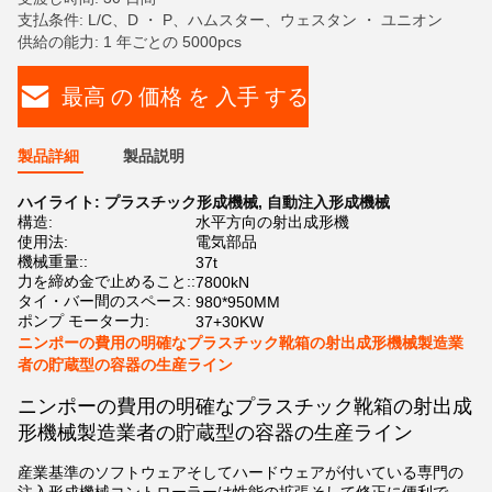
支払条件: L/C、D ・ P、ハムスター、ウェスタン ・ ユニオン
供給の能力: 1 年ごとの 5000pcs
最高 の 価格 を 入手 する
製品詳細
製品説明
ハイライト:
プラスチック形成機械
,
自動注入形成機械
構造:
水平方向の射出成形機
使用法:
電気部品
機械重量::
37t
力を締め金で止めること::
7800kN
タイ・バー間のスペース:
980*950MM
ポンプ モーター力:
37+30KW
ニンポーの費用の明確なプラスチック靴箱の射出成形機械製造業
者の貯蔵型の容器の生産ライン
ニンポーの費用の明確なプラスチック靴箱の射出成
形機械製造業者の貯蔵型の容器の生産ライン
産業基準のソフトウェアそしてハードウェアが付いている専門の