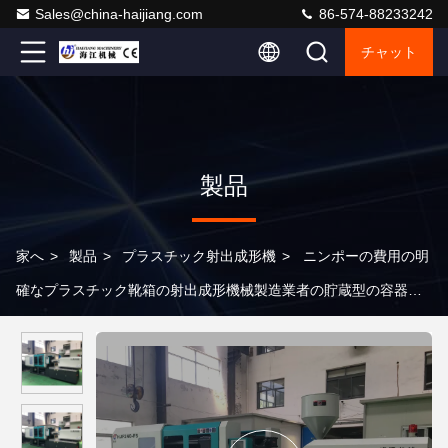
Sales@china-haijiang.com
86-574-88233242
チャット
製品
家へ
>
製品
>
プラスチック射出成形機
>
ニンポーの費用の明
確なプラスチック靴箱の射出成形機械製造業者の貯蔵型の容器の
生産ライン