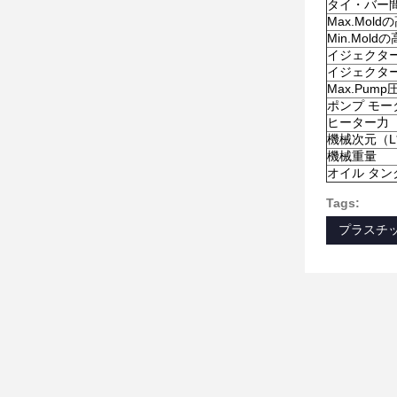
タイ・バー
Max.Mold
Min.Mold
イジェクタ
イジェクタ
Max.Pump
ポンプ モー
ヒーター力
機械次元（L
機械重量
オイル タン
Tags:
プラスチ