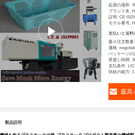
起源の場所: 
ブランド名: HA
証明: CE ISO
モデル番号: H
支払いと送料
最小注文数量:
価格: negotiab
パッケージの
受渡し時間: 3
支払条件: L
供給の能力: 1 
最高 
製品説明