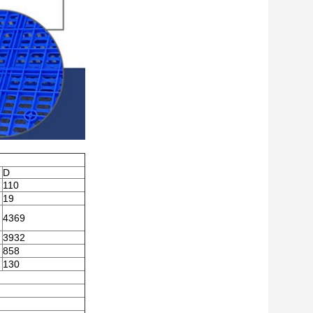
D
110
19
4369
3932
858
130