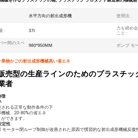
機械を作るプラスチックの箱
,
プラスチック プロダクト製造業の機械類
水平方向の射出成形機
使用法:
力を締め金
::
37t
こと::
バー間のスペ
980*950MM
ポンプ モ
ク果物かごの射出成形機械高い省エネ
販売型の生産ラインのためのプラスチッ
業者
特徴
ネ
較される正常な動作条件の下
機械、20-80%の省エネ
とができます。
安定性
ボ モーター閉ループ制御が改善された原因で慣習的な射出成形機械反復