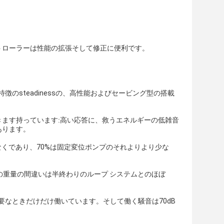
トローラーは性能の拡張そして修正に便利です。
のsteadinessの、高性能およびセービング型の搭載
ます持っています:高い応答に、救うエネルギーの低雑音
あります。
くであり、70%は固定変位ポンプのそれよりより少な
の重量の間違いは半終わりのループ システムとのほぼ
要なときだけだけ働いています。そして働く騒音は70dB