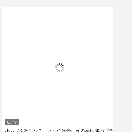
ビデオ
ビデ
小ネジ柔軟になることを低雑音に作る高性能のプラ
機