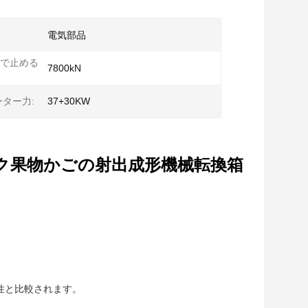
電気部品
で止める
7800kN
ーター力:
37+30KW
ク果物かごの射出成形機械転換箱
性と比較されます。