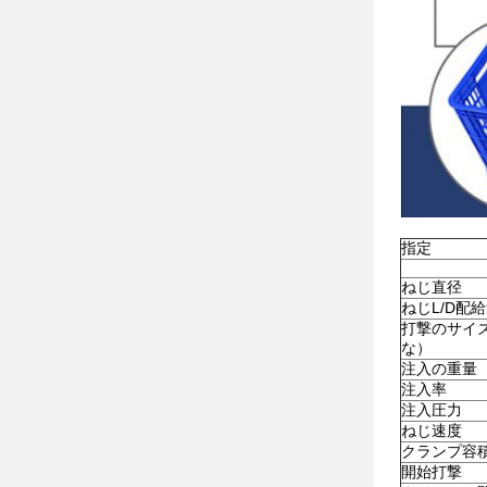
指定
ねじ直径
ねじL/D配
打撃のサイ
な）
注入の重量（
注入率
注入圧力
ねじ速度
クランプ容
開始打撃