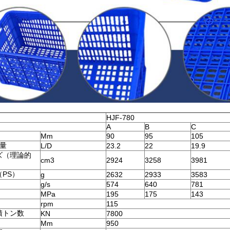
HJF-780
A
B
C
Mm
90
95
105
給量
L/D
23.2
22
19.9
ズ（理論的
cm3
2924
3258
3981
PS）
g
2632
2933
3583
g/s
574
640
781
MPa
195
175
143
rpm
115
積トン数
KN
7800
Mm
950