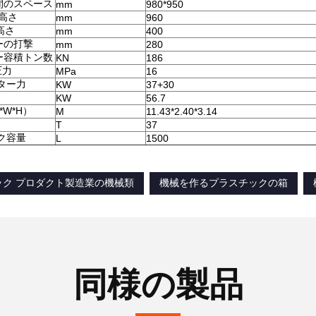
間のスペース
mm
980*950
の高さ
mm
960
の高さ
mm
400
ーの打撃
mm
280
ー容積トン数
KN
186
圧力
MPa
16
ター力
KW
37+30
KW
56.7
*W*H）
M
11.43*2.40*3.14
T
37
ク容量
L
1500
ック プロダクト製造業の機械類
機械を作るプラスチックの箱
同様の製品