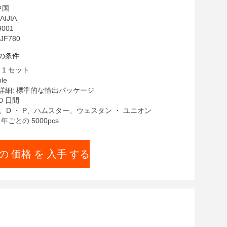
中国
IJIA
9001
JF780
の条件
 1 セット
le
詳細: 標準的な輸出パッケージ
0 日間
/C、D ・ P、ハムスター、ウェスタン ・ ユニオン
年ごとの 5000pcs
の 価格 を 入手 する