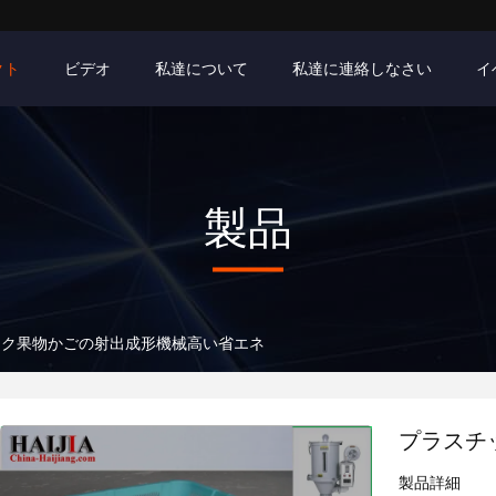
クト
ビデオ
私達について
私達に連絡しなさい
イ
製品
ック果物かごの射出成形機械高い省エネ
プラスチ
製品詳細