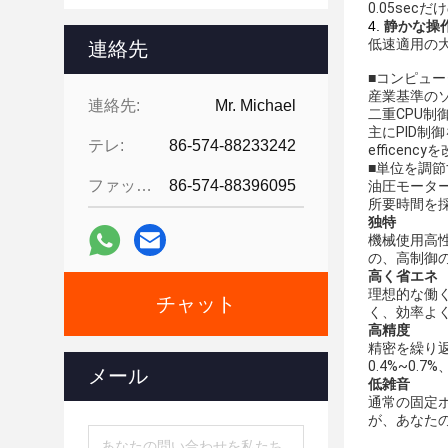
0.05se
4.
静かな操
低速適用の
連絡先
■コンピュー
産業基準の
連絡先:
Mr. Michael
二重CPU
主にPID制御
テレ:
86-574-88233242
effice
■単位を調節
ファックス:
86-574-88396095
油圧モーター
所要時間を
独特
機械使用高
の、高制御
高く省エネ
理想的な働
チャット
く、効率よ
高精度
精密を繰り
0.4%~0.7
メール
低雑音
通常の固定ポ
が、あなた