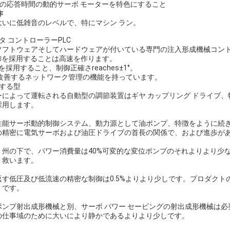
cだけの応答時間の動的サーボ モーターを特色にすること
作
大いに低雑音のレベルで、特にマシン ラン。
タ コントローラーPLC
ソフトウェアそしてハードウェアが付いている専門の注入形成機械コン
制御を採用することは高速を作ります。
を採用すること、制御正確さreaches±1°。
ncyを改善するネットワーク管理の機能を持っています。
する型
によって運転される自動型の調節装置はギヤ カップリング ドライブ、特徴
採用します。
性能サーボ動的制御システム、動力源として油ポンプ、特徴をように続き
の精密に電気サーボおよび油圧ドライブの首長の関係で、および進歩が
く州の下で、パワー消費量は40%可変的な変位ポンプのそれよりより少な
く救います。
返す低圧及び低流速の精密な制御は0.5%よりより少しです。プロダクト
%、です。
ンプ射出成形機械と別、サーボ パワー セービングの射出成形機械は必
の仕事域のために大いにより静かであるよりより少しです。