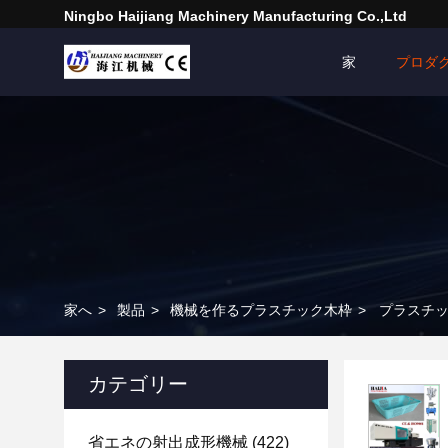
Ningbo Haijiang Machinery Manufacturing Co.,Ltd
家
プロダ
家へ
>
製品
>
機械を作るプラスチック木枠
>
プラスチ
カテゴリー
省エネの射出成形機械
(422)