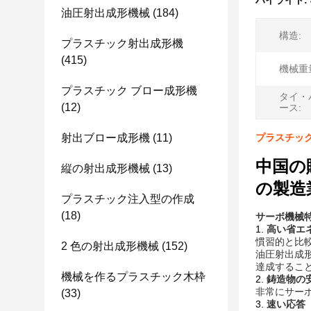
ハイライト:
油圧射出成形機械
(184)
構造:
プラスチック射出成形機
(415)
機械重量
プラスチック ブロー成形機
タイ・
(12)
ース:
射出ブロー成形機
(11)
プラスチッ
中国の
縦の射出成形機械
(13)
の製造
プラスチック注入型の作成
(18)
サーボ機械
1.
高い省エ
慣習的と比
2 色の射出成形機械
(152)
油圧射出成形
達成するこ
機械を作るプラスチック木枠
2.
鋳造物の
非常にサー
(33)
3.
速い応答